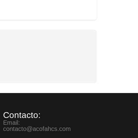
Contacto:
Email:
contacto@acofahcs.com