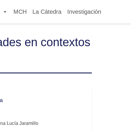
s
MCH
La Cátedra
Investigación
dades en contextos
ca
na Lucía Jaramillo