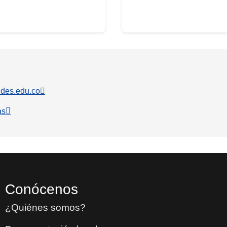
ndes.edu.co
as
Conócenos
¿Quiénes somos?